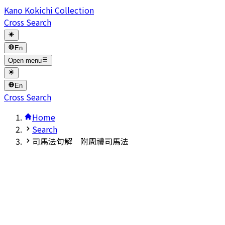
Kano Kokichi Collection
Cross Search
En
Open menu
En
Cross Search
Home
Search
司馬法句解 附周禮司馬法