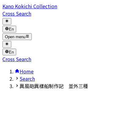
Kano Kokichi Collection
Cross Search
En
Open menu
En
Cross Search
Home
Search
異風砲異樣船制作記 並外三種