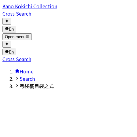
Kano Kokichi Collection
Cross Search
En
Open menu
En
Cross Search
Home
Search
弓袋蟇目袋之式