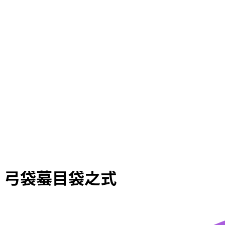
弓袋蟇目袋之式