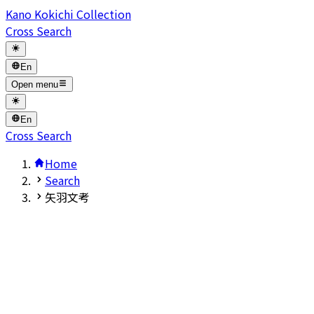
Kano Kokichi Collection
Cross Search
En
Open menu
En
Cross Search
Home
Search
矢羽文考