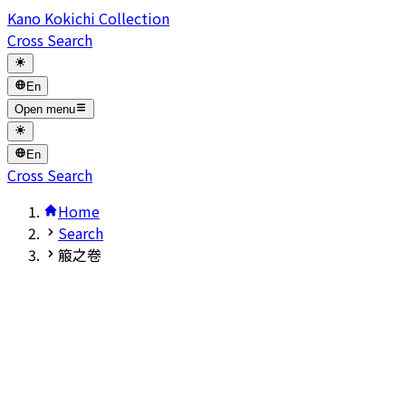
Kano Kokichi Collection
Cross Search
En
Open menu
En
Cross Search
Home
Search
箙之卷