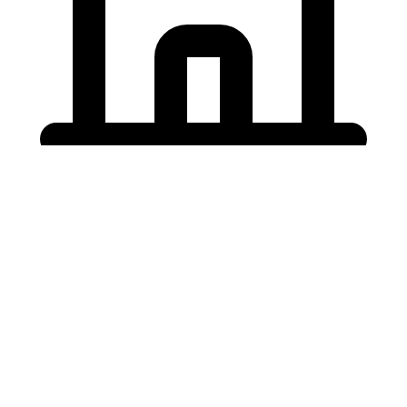
Holding University
東北大学