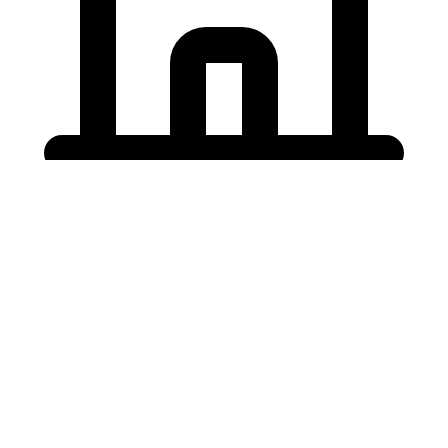
Holding University
東北大学