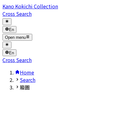
Kano Kokichi Collection
Cross Search
En
Open menu
En
Cross Search
Home
Search
箙圖