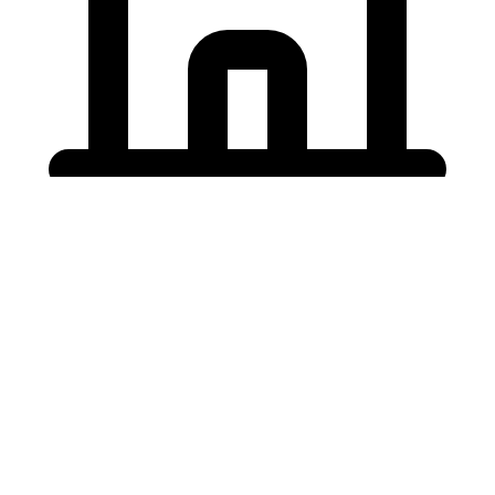
Holding University
東北大学