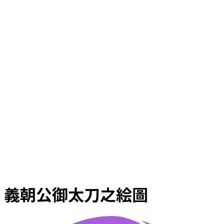
義朝公御太刀之絵圖