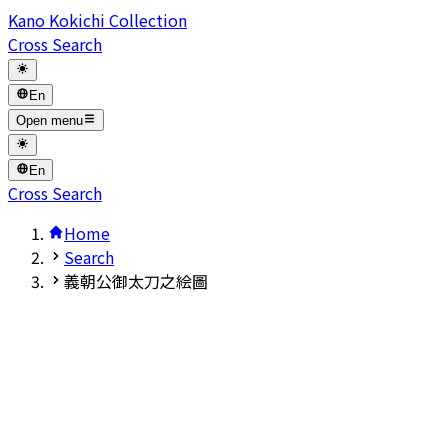
Kano Kokichi Collection
Cross Search
En
Open menu
En
Cross Search
Home
Search
義朝公御太刀之絵圖