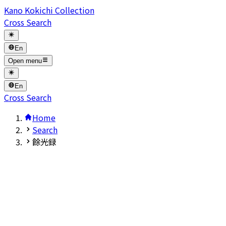
Kano Kokichi Collection
Cross Search
En
Open menu
En
Cross Search
Home
Search
餘光録