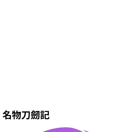
名物刀劒記