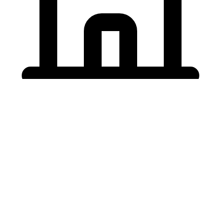
Holding University
東北大学