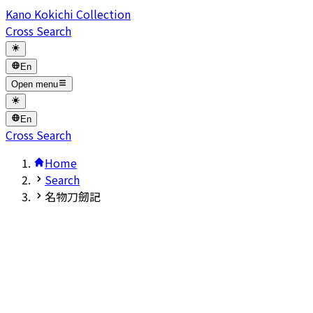
Kano Kokichi Collection
Cross Search
En
Open menu
En
Cross Search
Home
Search
名物刀劒記