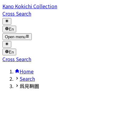
Kano Kokichi Collection
Cross Search
En
Open menu
En
Cross Search
Home
Search
爲見鞘圖