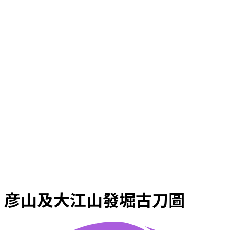
彦山及大江山發堀古刀圖