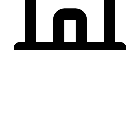
Holding University
東北大学