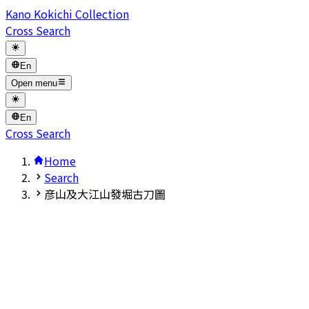
Kano Kokichi Collection
Cross Search
En
Open menu
En
Cross Search
Home
Search
彦山及大江山發堀古刀圖