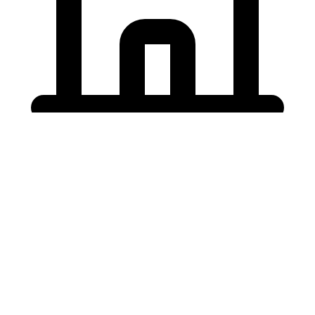
Holding University
東北大学