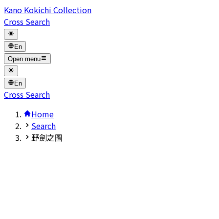
Kano Kokichi Collection
Cross Search
En
Open menu
En
Cross Search
Home
Search
野劍之圖