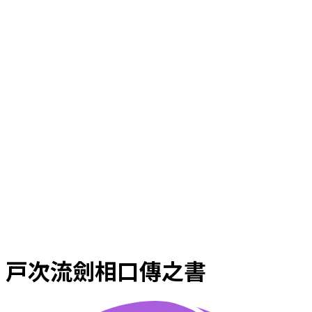
戸次流劍相口傳之書