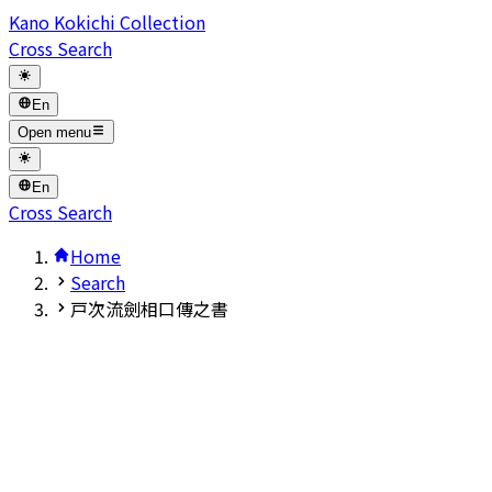
Kano Kokichi Collection
Cross Search
En
Open menu
En
Cross Search
Home
Search
戸次流劍相口傳之書