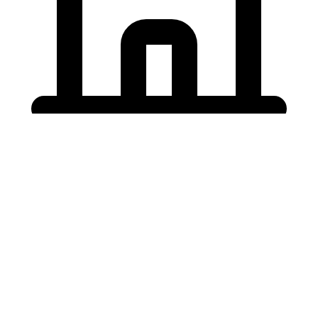
Holding University
東北大学