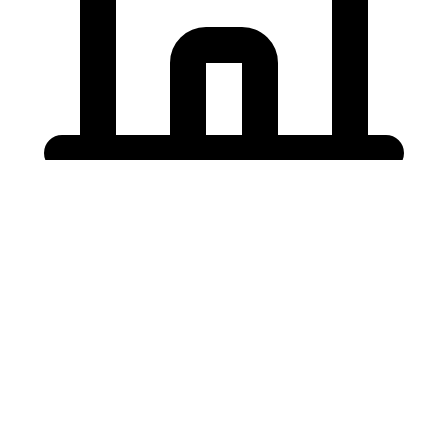
Holding University
東北大学