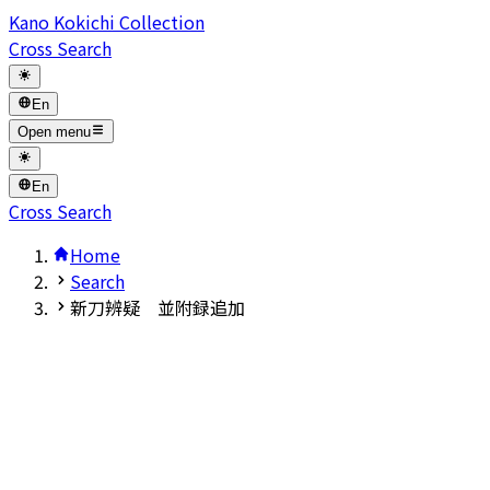
Kano Kokichi Collection
Cross Search
En
Open menu
En
Cross Search
Home
Search
新刀辨疑 並附録追加