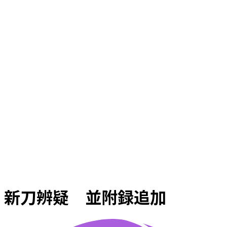
新刀辨疑 並附録追加