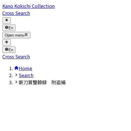
Kano Kokichi Collection
Cross Search
En
Open menu
En
Cross Search
Home
Search
新刀賞鑒餘録 附追補