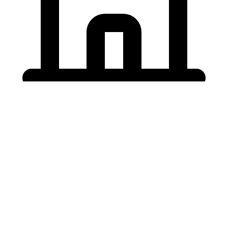
Holding University
東北大学