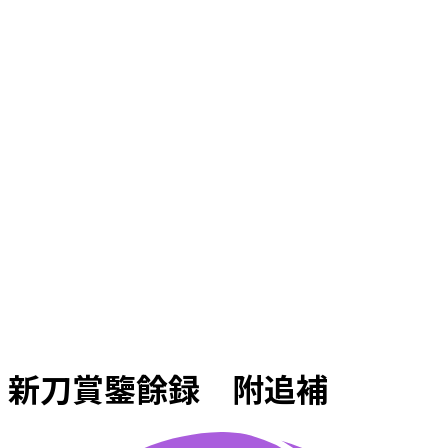
新刀賞鑒餘録 附追補