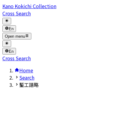
Kano Kokichi Collection
Cross Search
En
Open menu
En
Cross Search
Home
Search
鏨工譜略