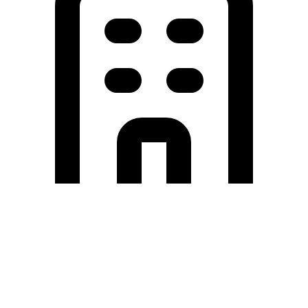
Holding University
東北大学