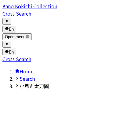
Kano Kokichi Collection
Cross Search
En
Open menu
En
Cross Search
Home
Search
小烏丸太刀圖