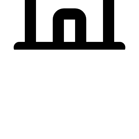
Holding University
東北大学