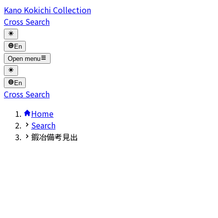
Kano Kokichi Collection
Cross Search
En
Open menu
En
Cross Search
Home
Search
鍜冶備考見出