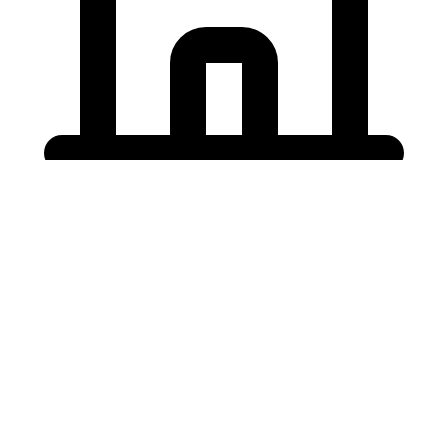
Holding University
東北大学