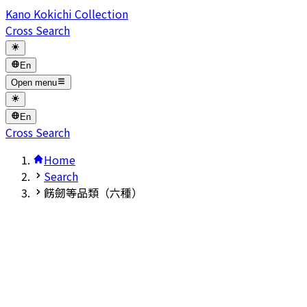
Kano Kokichi Collection
Cross Search
En
Open menu
En
Cross Search
Home
Search
餝劒等品類（六種）