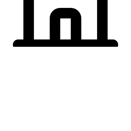
Holding University
東北大学