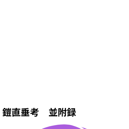
鎧直垂考 並附録