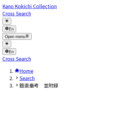
Kano Kokichi Collection
Cross Search
En
Open menu
En
Cross Search
Home
Search
鎧直垂考 並附録