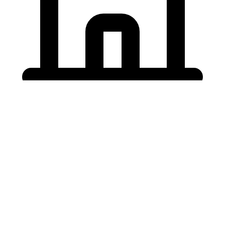
Holding University
東北大学