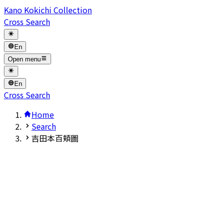
Kano Kokichi Collection
Cross Search
En
Open menu
En
Cross Search
Home
Search
吉田本百頬圖