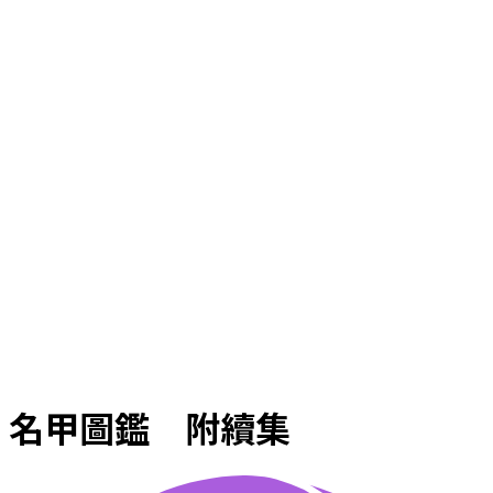
名甲圖鑑 附續集