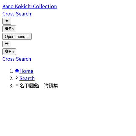
Kano Kokichi Collection
Cross Search
En
Open menu
En
Cross Search
Home
Search
名甲圖鑑 附續集