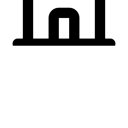
Holding University
東北大学