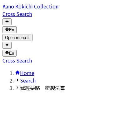
Kano Kokichi Collection
Cross Search
En
Open menu
En
Cross Search
Home
Search
武經要略 鎧製法篇