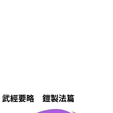
武經要略 鎧製法篇