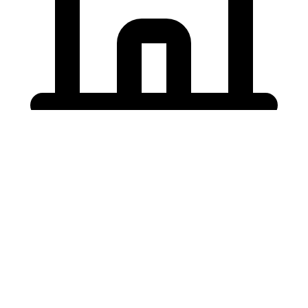
Holding University
東北大学