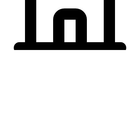
Holding University
東北大学