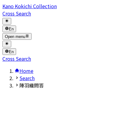
Kano Kokichi Collection
Cross Search
En
Open menu
En
Cross Search
Home
Search
陣羽織問答