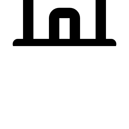
Holding University
東北大学