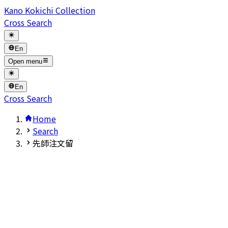
Kano Kokichi Collection
Cross Search
En
Open menu
En
Cross Search
Home
Search
先師注文留