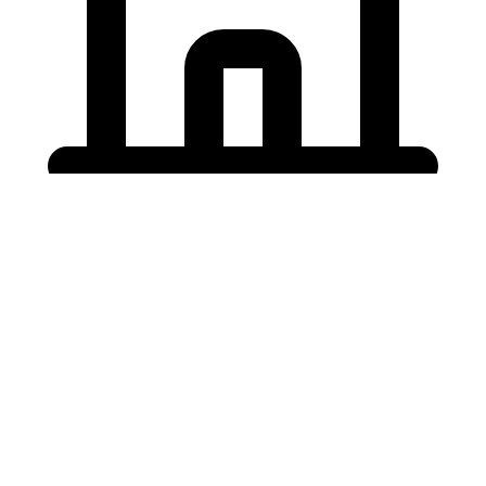
Holding University
東北大学