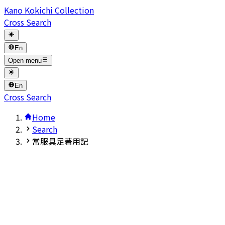
Kano Kokichi Collection
Cross Search
En
Open menu
En
Cross Search
Home
Search
常服具足著用記