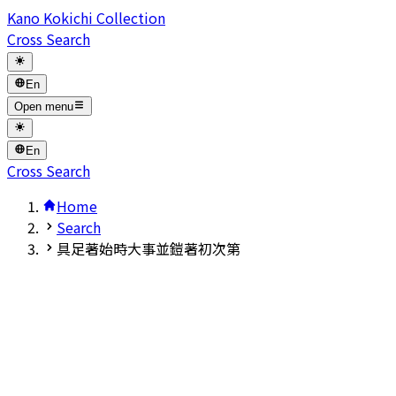
Kano Kokichi Collection
Cross Search
En
Open menu
En
Cross Search
Home
Search
具足著始時大事並鎧著初次第