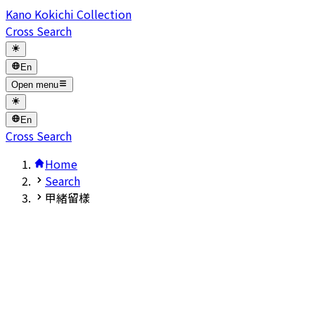
Kano Kokichi Collection
Cross Search
En
Open menu
En
Cross Search
Home
Search
甲緒留樣