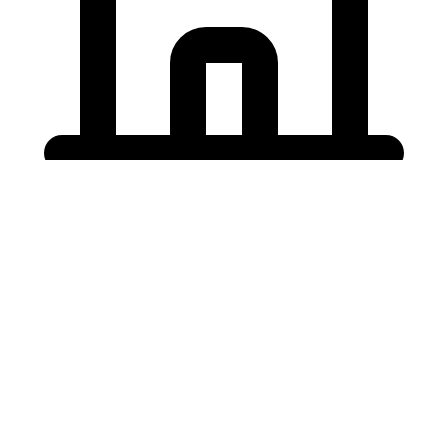
Holding University
東北大学