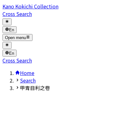
Kano Kokichi Collection
Cross Search
En
Open menu
En
Cross Search
Home
Search
甲胄目利之卷