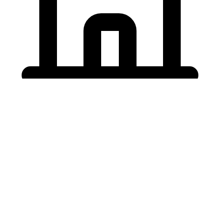
Holding University
東北大学