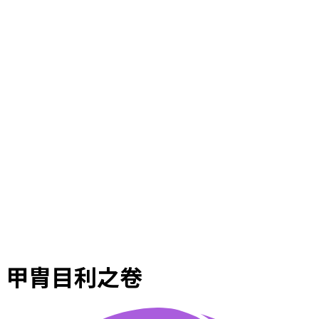
甲胄目利之卷