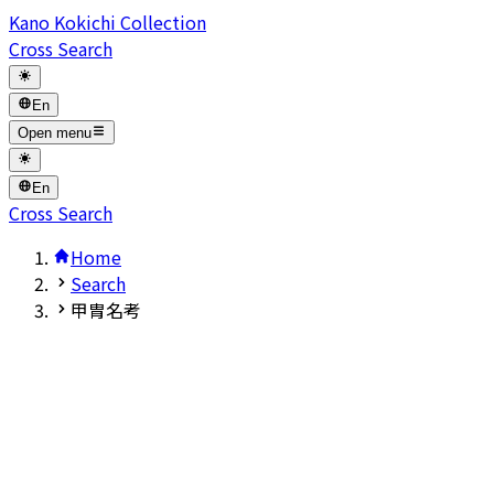
Kano Kokichi Collection
Cross Search
En
Open menu
En
Cross Search
Home
Search
甲胄名考