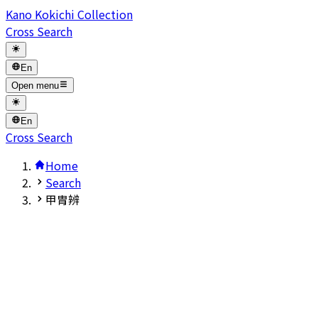
Kano Kokichi Collection
Cross Search
En
Open menu
En
Cross Search
Home
Search
甲胄辨