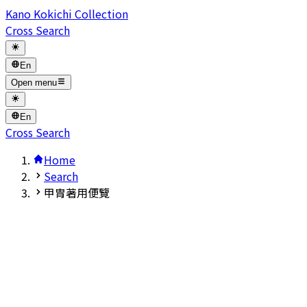
Kano Kokichi Collection
Cross Search
En
Open menu
En
Cross Search
Home
Search
甲胄著用便覽