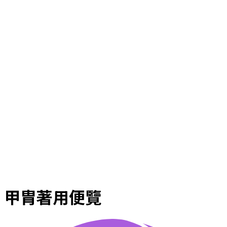
甲胄著用便覽