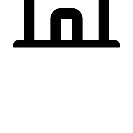
Holding University
東北大学