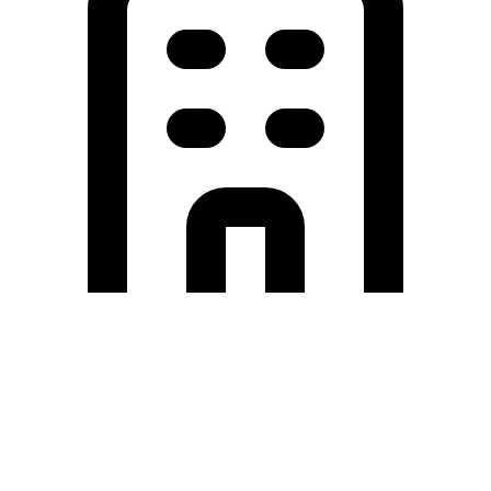
Holding University
東北大学