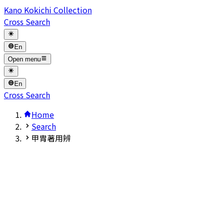
Kano Kokichi Collection
Cross Search
En
Open menu
En
Cross Search
Home
Search
甲胄著用辨