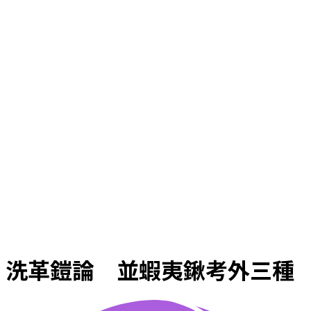
洗革鎧論 並蝦夷鍬考外三種