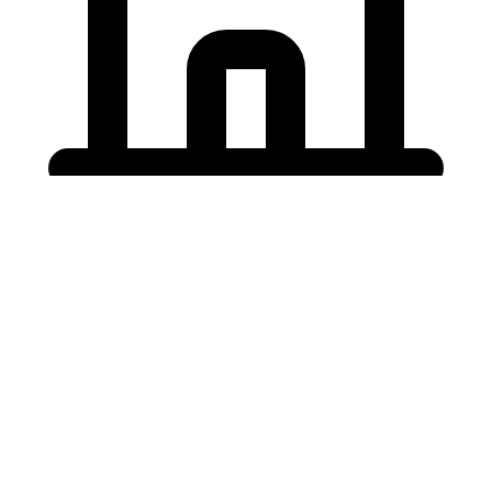
Holding University
東北大学