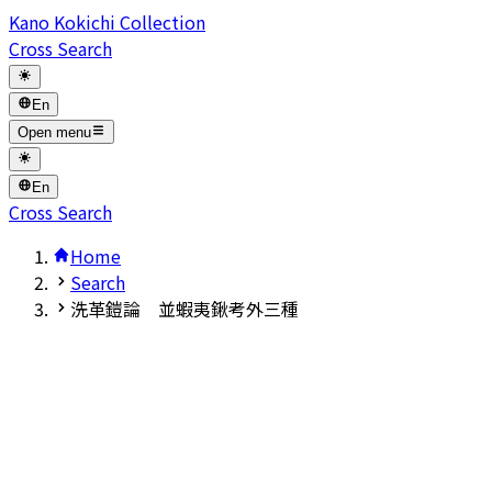
Kano Kokichi Collection
Cross Search
En
Open menu
En
Cross Search
Home
Search
洗革鎧論 並蝦夷鍬考外三種