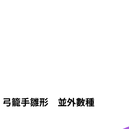
弓籠手雛形 並外數種