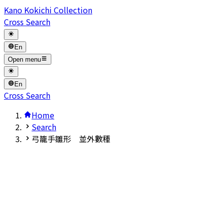
Kano Kokichi Collection
Cross Search
En
Open menu
En
Cross Search
Home
Search
弓籠手雛形 並外數種