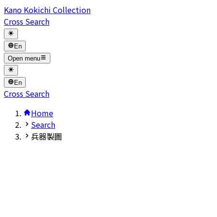
Kano Kokichi Collection
Cross Search
En
Open menu
En
Cross Search
Home
Search
兵器製圖