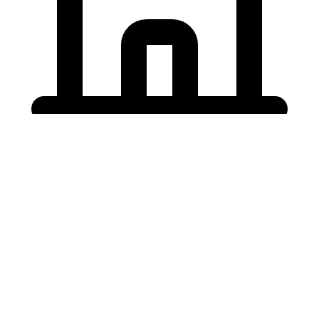
Holding University
東北大学