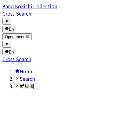
Kano Kokichi Collection
Cross Search
En
Open menu
En
Cross Search
Home
Search
武具圖