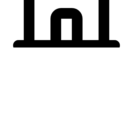
Holding University
東北大学