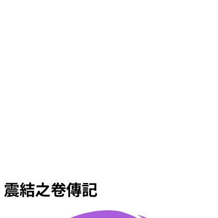
震結之卷傳記