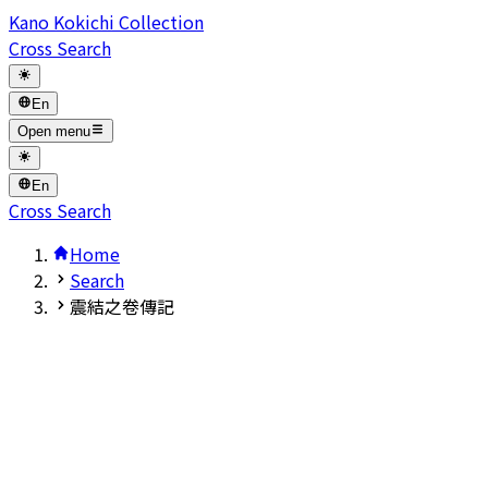
Kano Kokichi Collection
Cross Search
En
Open menu
En
Cross Search
Home
Search
震結之卷傳記