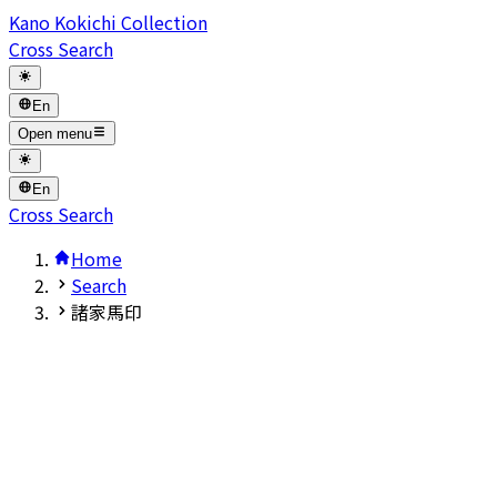
Kano Kokichi Collection
Cross Search
En
Open menu
En
Cross Search
Home
Search
諸家馬印