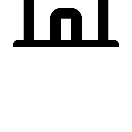
Holding University
東北大学