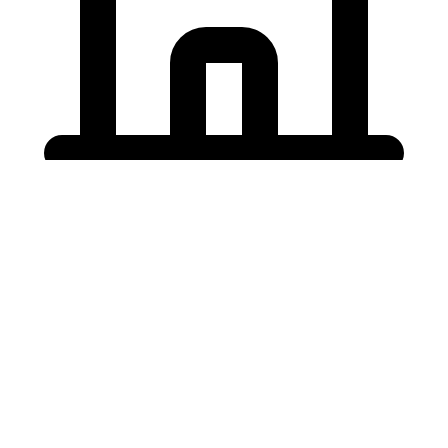
Holding University
東北大学