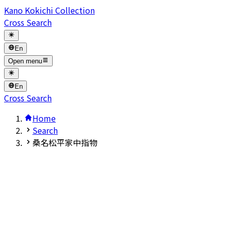
Kano Kokichi Collection
Cross Search
En
Open menu
En
Cross Search
Home
Search
桑名松平家中指物