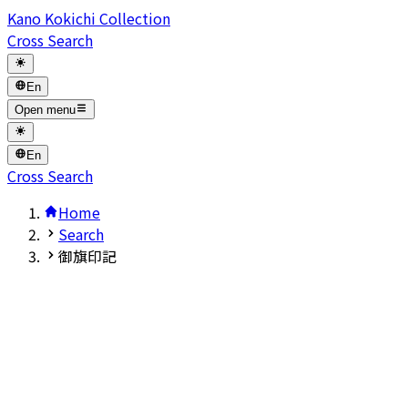
Kano Kokichi Collection
Cross Search
En
Open menu
En
Cross Search
Home
Search
御旗印記