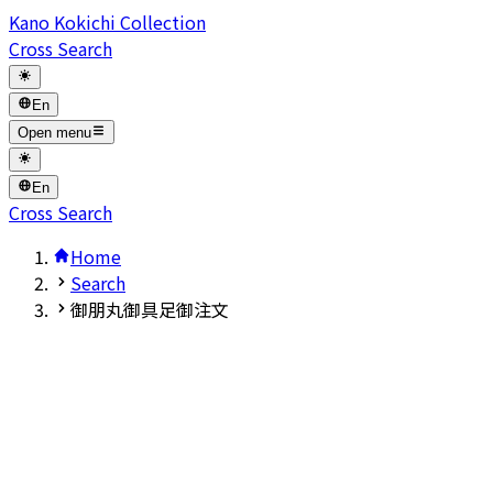
Kano Kokichi Collection
Cross Search
En
Open menu
En
Cross Search
Home
Search
御朋丸御具足御注文