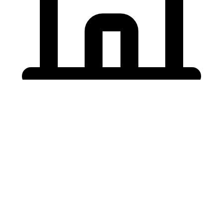
Holding University
東北大学