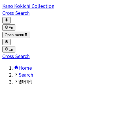
Kano Kokichi Collection
Cross Search
En
Open menu
En
Cross Search
Home
Search
御印附