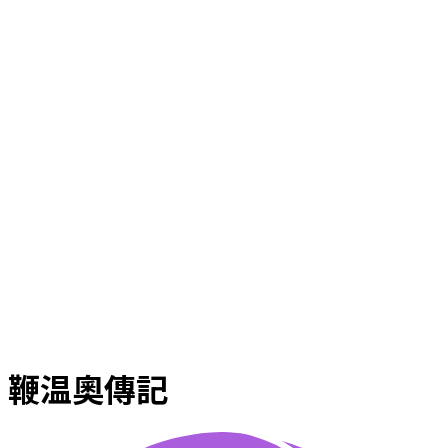
鞭温奧傳記