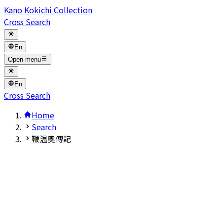
Kano Kokichi Collection
Cross Search
En
Open menu
En
Cross Search
Home
Search
鞭温奧傳記