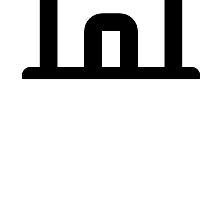
Holding University
東北大学