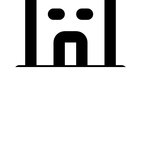
Holding University
東北大学