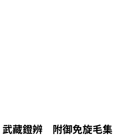
武藏鐙辨 附御免旋毛集