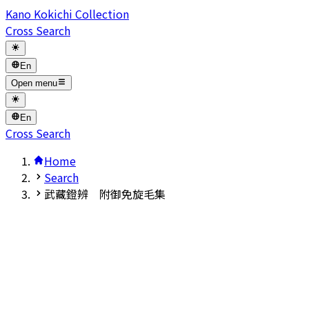
Kano Kokichi Collection
Cross Search
En
Open menu
En
Cross Search
Home
Search
武藏鐙辨 附御免旋毛集