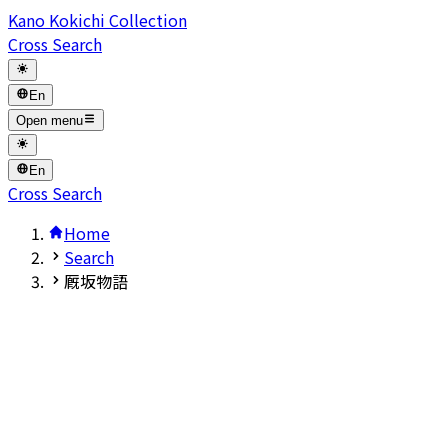
Kano Kokichi Collection
Cross Search
En
Open menu
En
Cross Search
Home
Search
厩坂物語