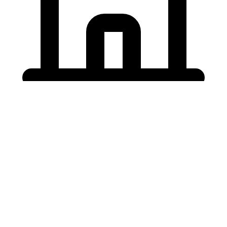
Holding University
東北大学