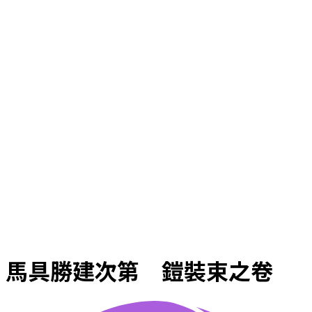
馬具勝建次第 鎧裝束之卷