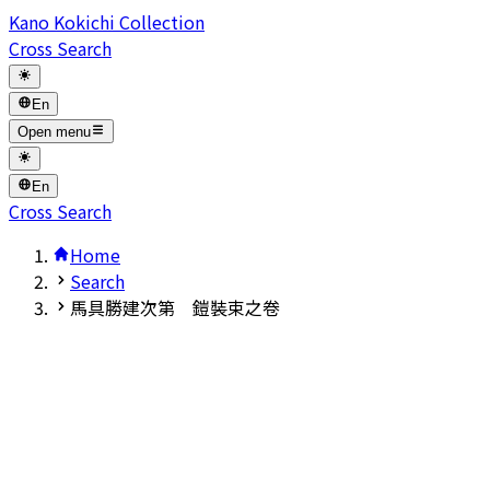
Kano Kokichi Collection
Cross Search
En
Open menu
En
Cross Search
Home
Search
馬具勝建次第 鎧裝束之卷