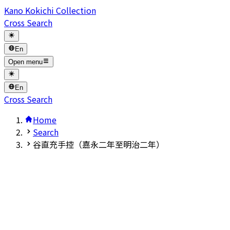
Kano Kokichi Collection
Cross Search
En
Open menu
En
Cross Search
Home
Search
谷直充手控（嘉永二年至明治二年）