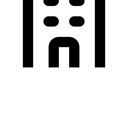
Holding University
東北大学