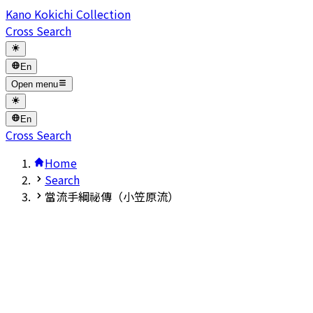
Kano Kokichi Collection
Cross Search
En
Open menu
En
Cross Search
Home
Search
當流手綱祕傳（小笠原流）