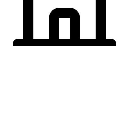
Holding University
東北大学