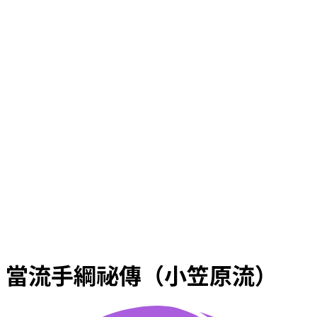
當流手綱祕傳（小笠原流）